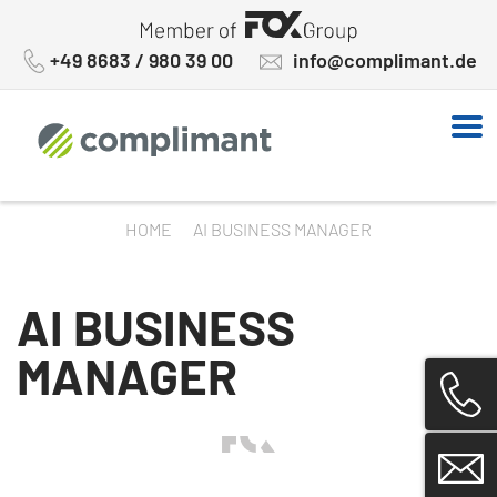
Skip
to
+49 8683 / 980 39 00
info@complimant.de
content
HOME
AI BUSINESS MANAGER
AI BUSINESS
MANAGER