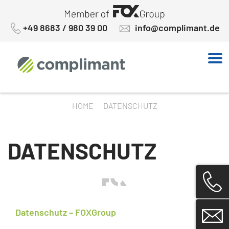
Skip
to
+49 8683 / 980 39 00
info@complimant.de
content
HOME
DATENSCHUTZ
DATENSCHUTZ
Datenschutz – FOXGroup