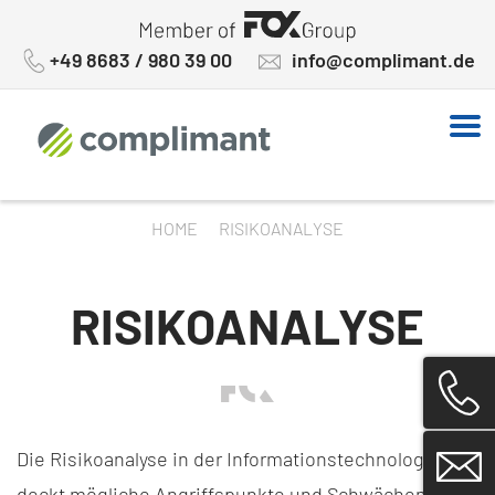
Skip
to
+49 8683 / 980 39 00
info@complimant.de
content
HOME
RISIKOANALYSE
RISIKOANALYSE
Die Risikoanalyse in der Informationstechnologie
deckt mögliche Angriffspunkte und Schwächen auf,